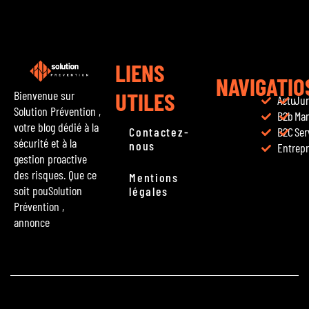
LIENS
NAVIGATIO
UTILES
Bienvenue sur
Actu
Jur
Solution Prévention ,
B2b
Ma
votre blog dédié à la
Contactez-
B2C
Ser
sécurité et à la
nous
Entrepr
gestion proactive
des risques. Que ce
Mentions
soit pouSolution
légales
Prévention ,
annonce