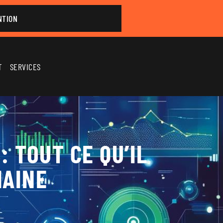
NTION
T
SERVICES
 TOUT CE QU’IL
MAINE