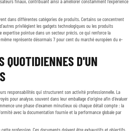
lisateurs finaux, contribuant ainsi à améliorer constamment l'expérience
ent dans différentes catégories de produits. Certains se concentrent
e d'autres privilégient les gadgets technologiques ou les produits
 expertise pointue dans un secteur précis, ce qui renforce la
elle-même représente désormais 7 pour cent du marché européen du e-
S QUOTIDIENNES D'UN
TS
rs responsabilités qui structurent son activité professionnelle. La
voyés pour analyse, souvent dans leur emballage d'origine afin d'évaluer
 commence une phase d'examen minutieux où chaque détail compte : la
conformité avec la documentation fournie et la performance globale par
e cette profession. Ces documents doivent être exhaustifs et objectifs,