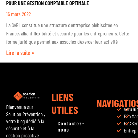
POUR UNE GESTION COMPTABLE OPTIMALE
16 mars 2022
La SARL constitue une structure d’entreprise plébiscitée en
France, alliant flexibilité et sécurité pour les entrepreneurs. Cette
forme juridique permet aux associés d’exercer leur activité
Lire la suite »
LIENS
NAVIGATIO
UTILES
Bienvenue sur
Actu
Jur
Solution Prévention ,
B2b
Ma
votre blog dédié à la
Contactez-
B2C
Ser
sécurité et à la
nous
Entrepr
gestion proactive