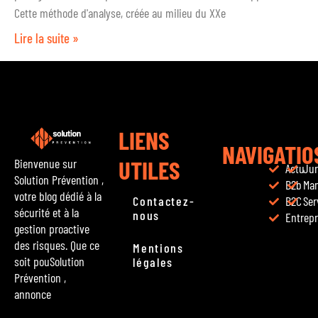
Cette méthode d'analyse, créée au milieu du XXe
Lire la suite »
LIENS
NAVIGATIO
UTILES
Bienvenue sur
Actu
Jur
Solution Prévention ,
B2b
Ma
votre blog dédié à la
Contactez-
B2C
Ser
sécurité et à la
nous
Entrepr
gestion proactive
des risques. Que ce
Mentions
soit pouSolution
légales
Prévention ,
annonce